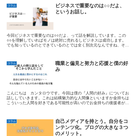
ビジネスで重要なのは○○だよ、
コラム
というお話し。
今回ビジネスで重要なのは○○だよ、って話を解説しています。この
○○を理解していればモノは絶対に売れるしビジネスは成功します。
でも知っているのとできているのとでは全く別次元なんですね、そこ
を具体的に掘り下げて解説しています。
職業と偏見と努力と応援と僕の好
コラム
み
こんにちは カンタロウです。今回は僕の『人間の好み』についてお
話ししていきます。これは結構魅力的な人間像といいますか金持ちは
こういった人間を好きである可能性が高いのでお金持ちの後援者が欲
しい人とかは参考にするといいのではないかと思います。あ...
自己メディアを持とう。自分をコ
コラム
ンテンツ化。ブログの大きな３つ
のメリット。