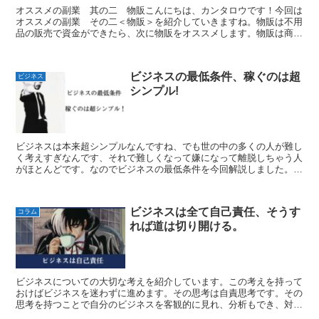
オススメの副業 其の二 物販こんにちは、カンタロウです！今回は
オススメの副業 その二＜物販＞を紹介していきますね。物販は不用
品の販売で資金ができたら、次に物販をオススメします。物販は商売
の基本であり、誰でもできるものです。商品を仕入れてお客...
ビジネスの最低条件、稼ぐのは超
ビジネス
シンプル!
ビジネスは本来超シンプルなんですね、でも世の中の多くの人が難し
く考えすぎなんです、それで難しくなって嫌になって離脱しちゃう人
がほとんどです。なのでビジネスの最低条件を今回解説しました。こ
の最低条件さえおさえておけばOKなので参考にしてください。
ビジネスは全て自己責任、そうす
コラム
れば道は切り開ける。
ビジネスについての大切な考えを紹介しています。この考えを持って
おけばビジネスを迷わずに進めます。その思考は自責思考です。その
思考を持つことで自分のビジネスを客観的に見れ、分析もでき、対応
策も的確に出せます。