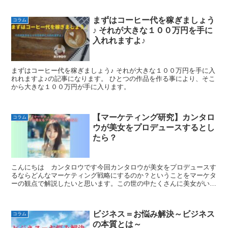
まずはコーヒー代を稼ぎましょう
コラム
♪ それが大きな１００万円を手に
入れれますよ♪
まずはコーヒー代を稼ぎましょう♪ それが大きな１００万円を手に入
れれますよ♪の記事になります。 ひとつの作品を作る事により、そこ
から大きな１００万円が手に入ります。
【マーケティング研究】カンタロ
コラム
ウが美女をプロデュースするとし
たら？
こんにちは カンタロウです今回カンタロウが美女をプロデュースす
るならどんなマーケティング戦略にするのか？ということをマーケタ
ーの観点で解説したいと思います。この世の中たくさんに美女がいら
っしゃいますよね、TikTokなりインスタをやっていて...
ビジネス＝お悩み解決～ビジネス
コラム
の本質とは～