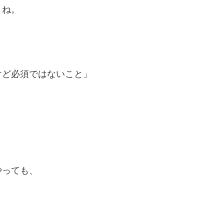
よね。
。
けど必須ではないこと」
やっても、